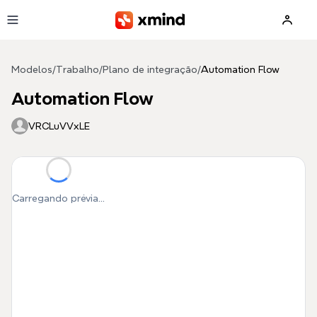
Pular para o conteúdo principal
Modelos
/
Trabalho
/
Plano de integração
/
Automation Flow
Automation Flow
VRCLuVVxLE
Carregando prévia...