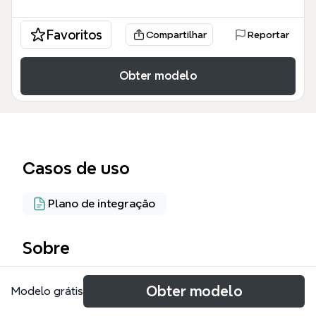
Favoritos
Compartilhar
Reportar
Obter modelo
Casos de uso
Plano de integração
Sobre
The Automation Flow mind map template maps out
Obter modelo
Modelo grátis
a complete customer lifecycle for a recruitment
platform called Merlin, covering 10 major stages