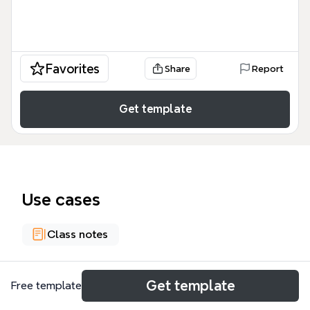
Favorites
Share
Report
Get template
Use cases
Class notes
About
Get template
Free template
Este mapa mental sobre 'Atividades e calendários