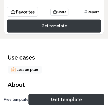
Favorites
Share
Report
Get template
Use cases
Lesson plan
About
Ce modèle de mind map « Ateliers mesures » est
Get template
Free template
conçu pour les enseignants de mathématiques en
cycle 3 (CM1, CM2, 6e) afin d'organiser des ateliers