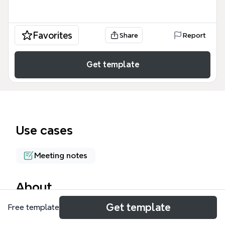
Favorites
Share
Report
Get template
Use cases
Meeting notes
About
Get template
Free template
Ce compte rendu de la session 1 des Ateliers
Transmédia de l'ADIJ, organisé sous forme de carte