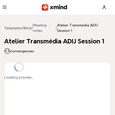
Skip to main content
Meeting
Atelier Transmédia ADIJ
Templates
/
Work
/
/
notes
Session 1
Atelier Transmédia ADIJ Session 1
convergences
Loading preview...