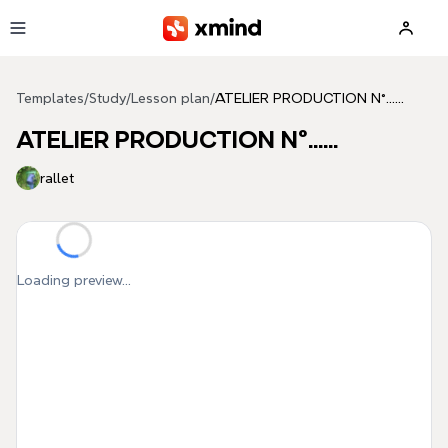
Skip to main content
Templates
/
Study
/
Lesson plan
/
ATELIER PRODUCTION N°......
ATELIER PRODUCTION N°......
rallet
Loading preview...