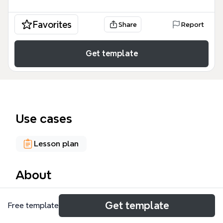
Favorites
Share
Report
Get template
Use cases
Lesson plan
About
Ce template Xmind, intitulé « ATELIER PRODUCTION
Get template
Free template
N°...... », est conçu pour les formateurs et étudiants
en publicité. Il structure un atelier de production