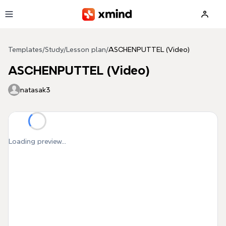
Skip to main content
Templates
/
Study
/
Lesson plan
/
ASCHENPUTTEL (Video)
ASCHENPUTTEL (Video)
natasak3
Loading preview...