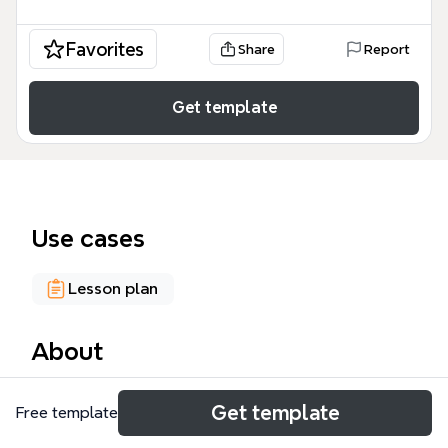
Favorites
Share
Report
Get template
Use cases
Lesson plan
About
Die 'ASCHENPUTTEL (Video)' Mindmap ist eine
Get template
Free template
visuelle Figuren- und Handlungsanalyse des
Märchens, ideal für den Deutsch- oder