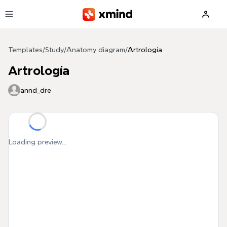
Skip to main content
Templates
/
Study
/
Anatomy diagram
/
Artrología
Artrología
annd_dre
Loading preview...