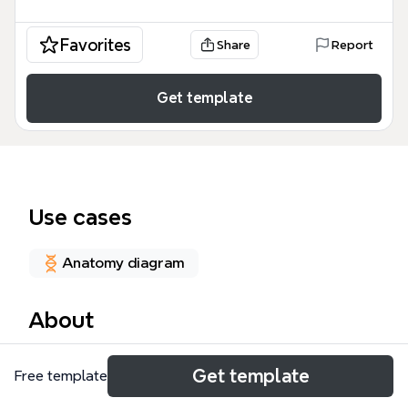
Favorites
Share
Report
Get template
Use cases
Anatomy diagram
About
La artrología es la rama de la anatomía que estudia
Get template
Free template
las articulaciones, y este mapa mental de Xmind
cubre las formaciones anatómicas que unen dos o