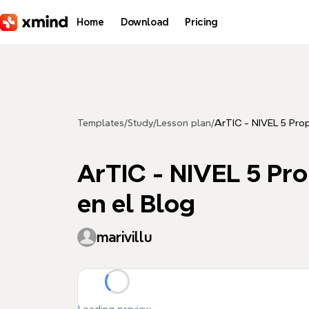
Skip to main content
Home
Download
Pricing
Templates
/
Study
/
Lesson plan
/
ArTIC - NIVEL 5 Prop
ArTIC - NIVEL 5 Pr
en el Blog
marivillu