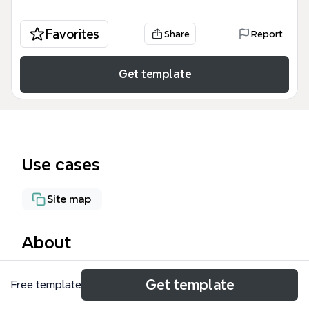
Favorites
Share
Report
Get template
Use cases
Site map
About
La plantilla 'Arquitectura Web' de Xmind es un mapa
Get template
Free template
mental de 95 nodos que cubre los fundamentos de
la arquitectura web, incluyendo HTML, HTTP y