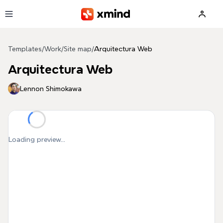
Skip to main content
Templates
/
Work
/
Site map
/
Arquitectura Web
Arquitectura Web
Lennon Shimokawa
Loading preview...