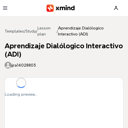
Skip to main content
Lesson
Aprendizaje Dialólogico
Templates
/
Study
/
/
plan
Interactivo (ADI)
Aprendizaje Dialólogico Interactivo
(ADI)
jjra14028803
Loading preview...