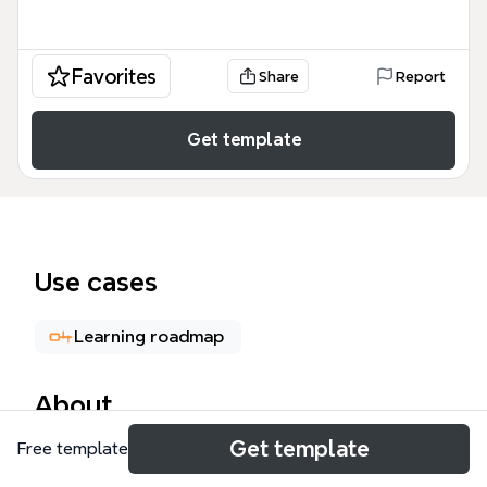
Favorites
Share
Report
Get template
Use cases
Learning roadmap
About
Get template
Free template
Esta plantilla de Aplicaciones sistema multimedia
ofrece un análisis estructurado de cómo las