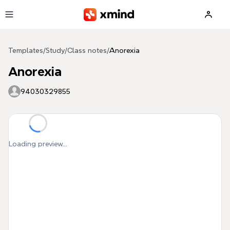
Skip to main content
Templates
/
Study
/
Class notes
/
Anorexia
Anorexia
94030329855
Loading preview...