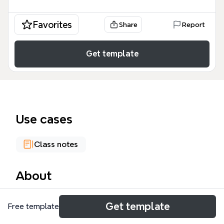
Favorites
Share
Report
Get template
Use cases
Class notes
About
Deze Anorexia mindmap, ontworpen voor
Get template
Free template
schoolgebruik, biedt een gestructureerd overzicht
van 35 knooppunten over eetstoornissen. Het dekt