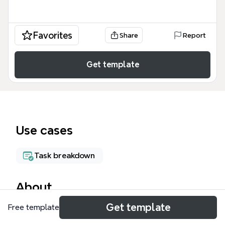
Favorites
Share
Report
Get template
Use cases
Task breakdown
About
Get template
Free template
Annas arbetsuppgifter under året är en mind map-
mall för bibliotekarier som planerar sina årliga