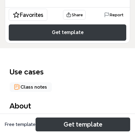
Favorites
Share
Report
Get template
Use cases
Class notes
About
Il Angelo Poliziano mind map è una risorsa
Get template
Free template
educativa strutturata per analizzare la vita e
l'eredità letteraria di uno dei massimi esponenti