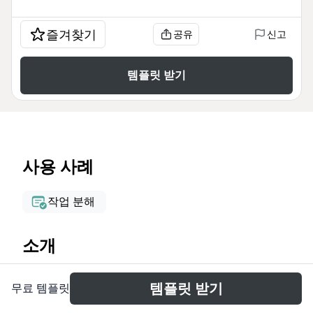
즐겨찾기
공유
신고
템플릿 받기
사용 사례
작업 분해
소개
The Analysis mind map template is designed for
템플릿 받기
무료 템플릿
environmental data analysts and project managers
working with Amazonian Fund data. It covers 36