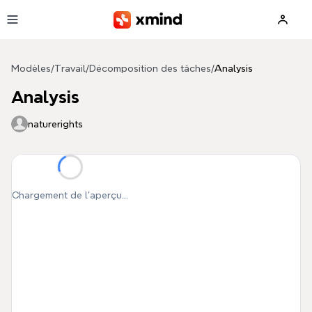
Aller au contenu principal
Modèles
/
Travail
/
Décomposition des tâches
/
Analysis
Analysis
naturerights
Chargement de l'aperçu...