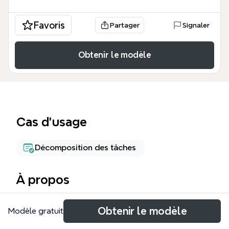
Favoris
Partager
Signaler
Obtenir le modèle
Cas d’usage
Décomposition des tâches
À propos
The Analysis mind map template is designed for
Obtenir le modèle
Modèle gratuit
environmental data analysts and project managers
working with Amazonian Fund data. It covers 36