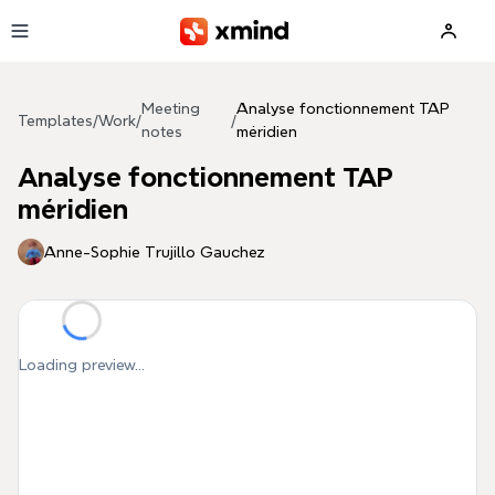
Skip to main content
Meeting
Analyse fonctionnement TAP
Templates
/
Work
/
/
notes
méridien
Analyse fonctionnement TAP
méridien
Anne-Sophie Trujillo Gauchez
Loading preview...