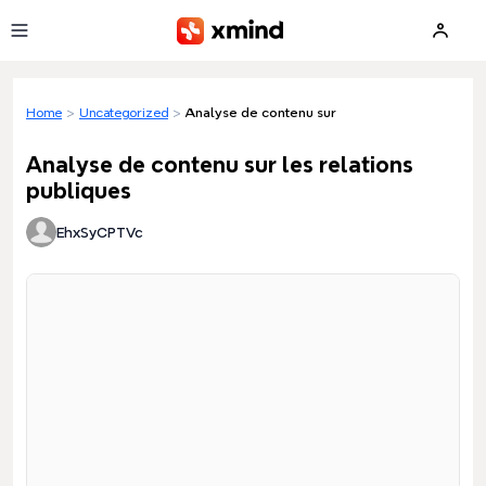
Skip to main content
Home
>
Uncategorized
>
Analyse de contenu sur les relations publiques
Analyse de contenu sur les relations
publiques
EhxSyCPTVc
Loading preview...