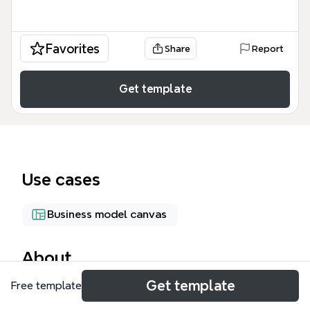
Favorites
Share
Report
Get template
Use cases
Business model canvas
About
Get template
Free template
Este mapa mental 'AMPLIAR EL NEGOCIO' es una
plantilla de lluvia de ideas para emprendedores que