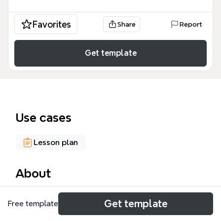
Favorites
Share
Report
Get template
Use cases
Lesson plan
About
Cette carte mentale sur l'alimentation, créée par
Get template
Free template
des élèves de CM2, explore les bases de la nutrition
à travers 41 nœuds répartis en trois branches