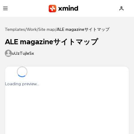
Skip to main content
Templates
/
Work
/
Site map
/
ALE magazineサイトマップ
ALE magazineサイトマップ
uUzTujIeSx
Loading preview...