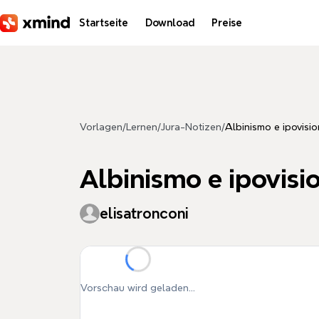
Zum Hauptinhalt springen
Startseite
Download
Preise
Vorlagen
/
Lernen
/
Jura-Notizen
/
Albinismo e ipovisi
Albinismo e ipovisi
elisatronconi
Vorschau wird geladen...