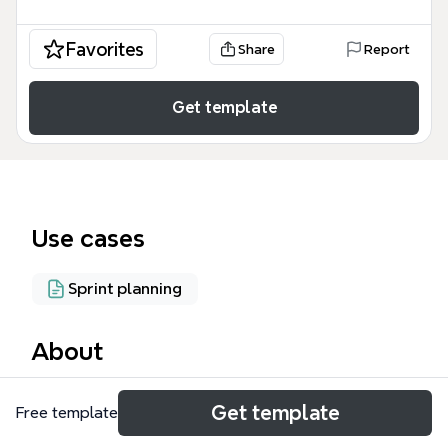
Favorites
Share
Report
Get template
Use cases
Sprint planning
About
El mapa mental 'Agile Estimating and Planning' de
Get template
Free template
Xmind es una guía completa para equipos ágiles
que buscan mejorar sus procesos de estimación y