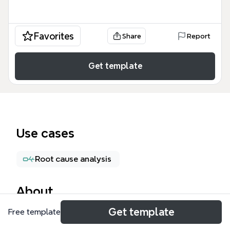
Favorites
Share
Report
Get template
Use cases
Root cause analysis
About
Get template
Free template
La plantilla 'Admo y mejora de procesos' es un
mapa mental de 49 nodos diseñado para