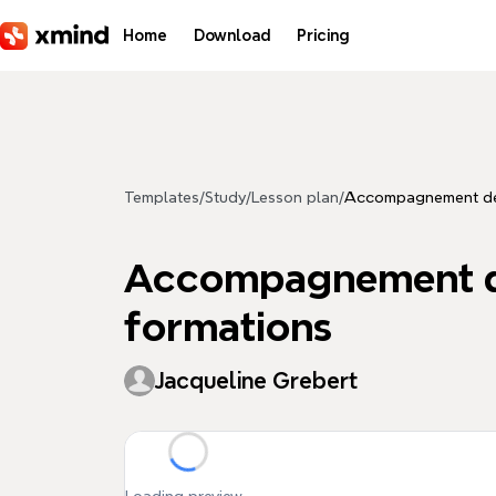
Skip to main content
Home
Download
Pricing
Templates
/
Study
/
Lesson plan
/
Accompagnement des 
Accompagnement des
formations
Jacqueline Grebert