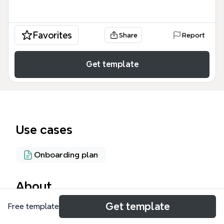
Favorites
Share
Report
Get template
Use cases
Onboarding plan
About
Get template
Free template
《99%水蜜桃 沒發覺的工作規則》是一張專為職場新
鮮人與年輕工作者設計的思維導圖模板，涵蓋92個節