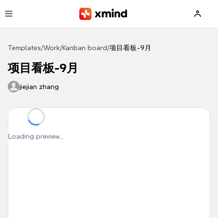
Skip to main content
Templates
/
Work
/
Kanban board
/
项目看板-9月
项目看板-9月
jiejian zhang
Loading preview...