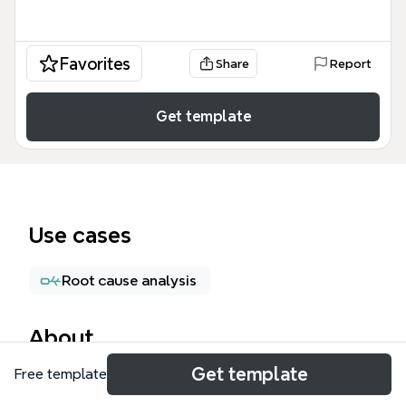
Favorites
Share
Report
Get template
Use cases
Root cause analysis
About
Get template
Free template
El mapa mental '8 Medición, Análisis y Mejora' de la
NTC ISO 9001:2008 desglosa los requisitos del