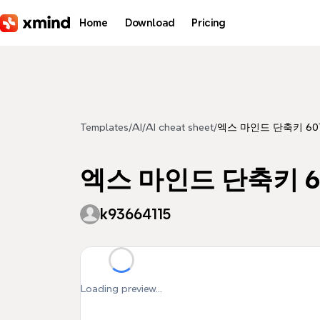
Skip to main content
Home
Download
Pricing
Templates
/
AI
/
AI cheat sheet
/
엑스 마인드 단축키 601
엑스 마인드 단축키 60
k93664115
Loading preview...