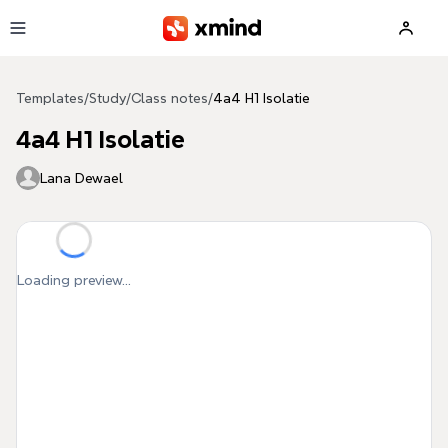
Skip to main content
Templates
/
Study
/
Class notes
/
4a4 H1 Isolatie
4a4 H1 Isolatie
Lana Dewael
Loading preview...