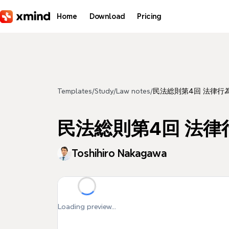
Skip to main content
Home
Download
Pricing
Templates
/
Study
/
Law notes
/
民法総則第4回 法律行為
民法総則第4回 法律
Toshihiro Nakagawa
Loading preview...