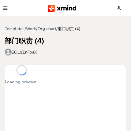
Skip to main content
Templates
/
Work
/
Org chart
/
部门职责 (4)
部门职责 (4)
EQLgZnFosX
Loading preview...