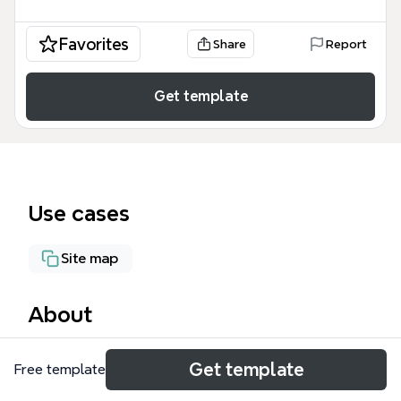
Favorites
Share
Report
Get template
Use cases
Site map
About
Задание 4 пункт 1 mind map — это
Get template
Free template
структурированный шаблон для организации
работы медицинского центра, охватывающий 22