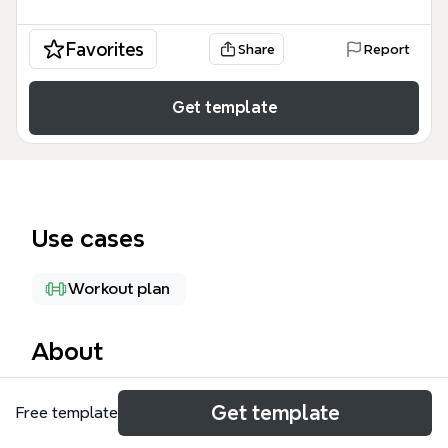
Favorites
Share
Report
Get template
Use cases
Workout plan
About
这份「籃球．半場 3X3 玩法 (街頭公園)」思维导图模
Get template
Free template
板是为街头篮球爱好者、社区运动组织者及篮球初学者
设计的规则指南。它详细梳理了非正式半场比赛的核心