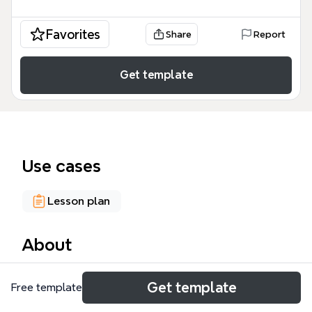
Favorites
Share
Report
Get template
Use cases
Lesson plan
About
Ce template Xmind pour le cours 3TLE108 - TP2
Get template
Free template
guide les étudiants en pédagogie dans la
conception d'un scénario pédagogique structuré. Il