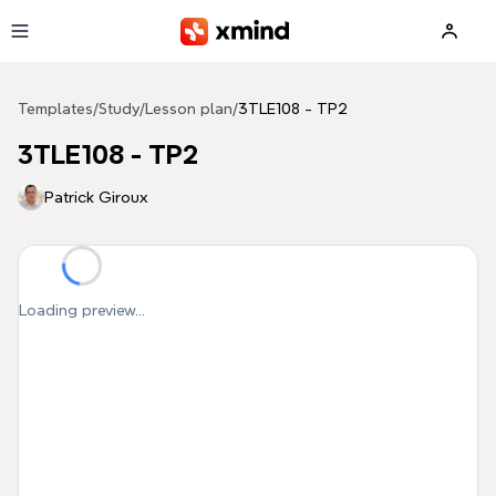
Skip to main content
Templates
/
Study
/
Lesson plan
/
3TLE108 - TP2
3TLE108 - TP2
Patrick Giroux
Loading preview...