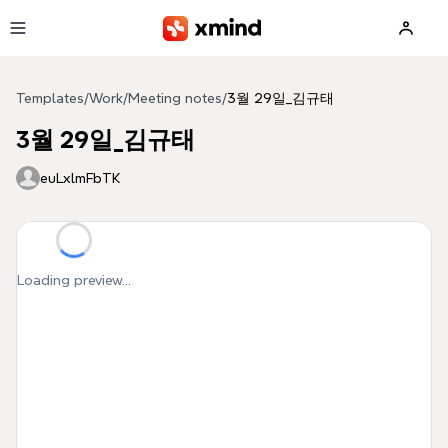
Skip to main content
Templates
/
Work
/
Meeting notes
/
3월 29일_김규태
3월 29일_김규태
euLxlmFbTK
Loading preview...