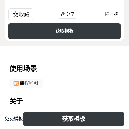
收藏
分享
举报
获取模板
使用场景
课程地图
关于
The Diploma Program Essentials mind map template
获取模板
免费模板
provides a structured overview of a 6-year diploma
program, detailing 16 credits required across