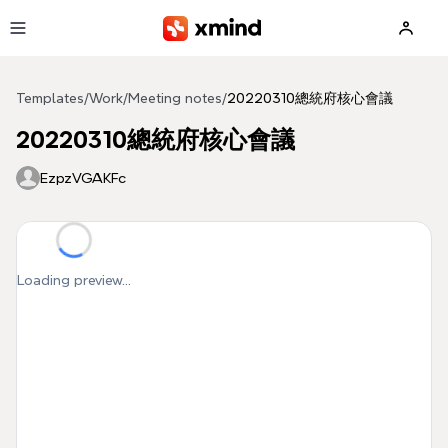
Skip to main content
Templates
/
Work
/
Meeting notes
/
20220310總統府核心會議
20220310總統府核心會議
EzpzVGAKFc
Loading preview...