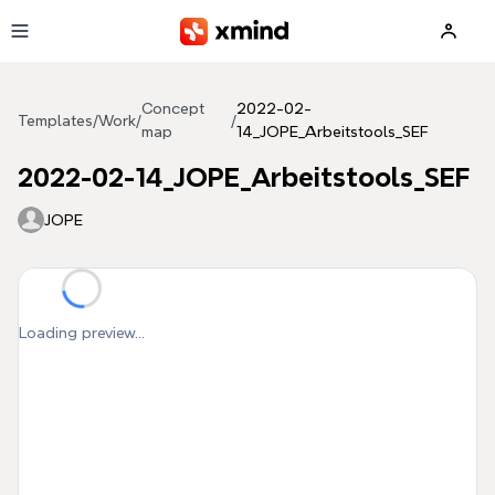
Skip to main content
Concept
2022-02-
Templates
/
Work
/
/
map
14_JOPE_Arbeitstools_SEF
2022-02-14_JOPE_Arbeitstools_SEF
JOPE
Loading preview...