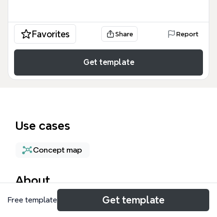
Favorites
Share
Report
Get template
Use cases
Concept map
About
Get template
Free template
Die JOPE Tools Mind Map bietet eine strukturierte
Übersicht über 30 spezialisierte Softwarelösungen