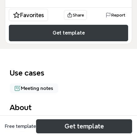
Favorites
Share
Report
Get template
Use cases
Meeting notes
About
La mind map « 2013/2014 » est un outil de
Get template
Free template
planification et de gestion destiné aux équipes
enseignantes, couvrant 7 branches principales et