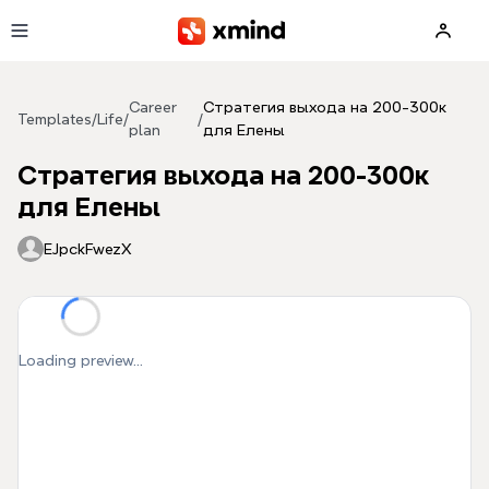
Skip to main content
Career
Стратегия выхода на 200-300к
Templates
/
Life
/
/
plan
для Елены
Стратегия выхода на 200-300к
для Елены
EJpckFwezX
Loading preview...