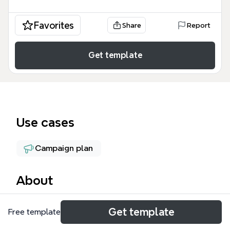
Favorites
Share
Report
Get template
Use cases
Campaign plan
About
Этот шаблон Рекламный макет mind map
Get template
Free template
предназначен для маркетологов и SMM-
специалистов, работающих с социальной сетью