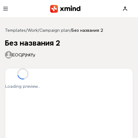
Skip to main content
Templates
/
Work
/
Campaign plan
/
Без названия 2
Без названия 2
EOCjPjhKfy
Loading preview...