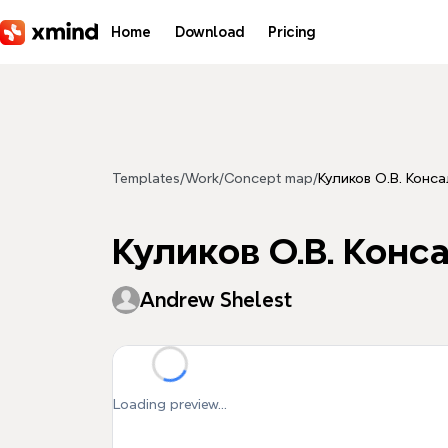
Skip to main content
Home
Download
Pricing
Templates
/
Work
/
Concept map
/
Куликов О.В. Конса
Куликов О.В. Конса
Andrew Shelest
Loading preview...