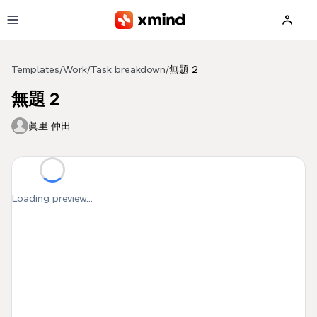
Skip to main content
Templates
/
Work
/
Task breakdown
/
無題 2
無題 2
眞里 仲田
Loading preview...