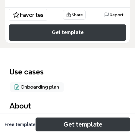
Favorites
Share
Report
Get template
Use cases
Onboarding plan
About
Этот Личные консультации шаблон Xmind
Get template
Free template
представляет собой структурированную
систему для экспертов и SMM-специалистов,