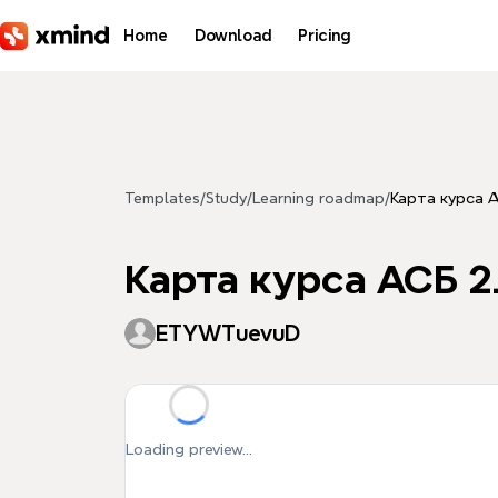
Skip to main content
Home
Download
Pricing
Templates
/
Study
/
Learning roadmap
/
Карта курса 
Карта курса АСБ 2
ETYWTuevuD
Loading preview...