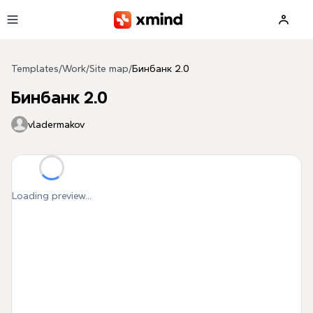
Skip to main content
Templates
/
Work
/
Site map
/
Бинбанк 2.0
Бинбанк 2.0
vladermakov
Loading preview...