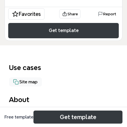
Favorites
Share
Report
Get template
Use cases
Site map
About
Бинбанк 2.0 — это mind map-шаблон для
Get template
Free template
проектирования мобильного банкинга,
охватывающий 33 узла и два ключевых режима: