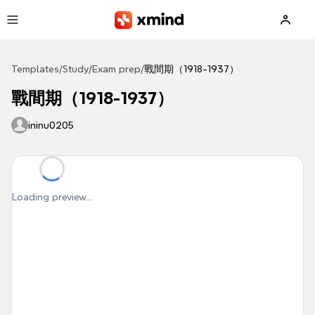
Skip to main content
Templates
/
Study
/
Exam prep
/
戰間期（1918-1937）
戰間期（1918-1937）
ininu0205
Loading preview...