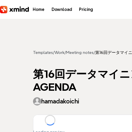
Skip to main content
Home
Download
Pricing
Templates
/
Work
/
Meeting notes
/
第16回データマイニ
第16回データマイニ
AGENDA
hamadakoichi