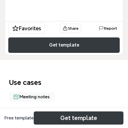
Favorites
Share
Report
Get template
Use cases
Meeting notes
About
Get template
Free template
第15回データマイニング+WEB＠東京の振り返りをま